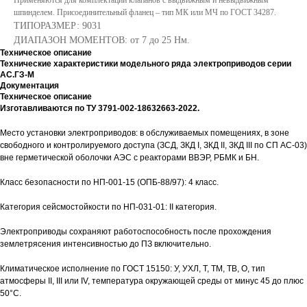
Применяются для комплектации клапанов с выдвижным и невыдвижным
шпинделем. Присоединительный фланец – тип МК или МЧ по ГОСТ 34287.
ТИПОРАЗМЕР: 9031
ДИАПАЗОН МОМЕНТОВ: от 7 до 25 Нм.
Техническое описание
Технические характеристики модельного ряда электроприводов серии
АС.ГЗ-М
Документация
Техническое описание
Изготавливаются по ТУ 3791-002-18632663-2022.
Место установки электроприводов: в обслуживаемых помещениях, в зоне
свободного и контролируемого доступа (ЗСД, ЗКД I, ЗКД II, ЗКД III по СП АС-03)
вне герметической оболочки АЭС с реакторами ВВЭР, РБМК и БН.
Класс безопасности по НП-001-15 (ОПБ-88/97): 4 класс.
Категория сейсмостойкости по НП-031-01: II категория.
Электроприводы сохраняют работоспособность после прохождения
землетрясения интенсивностью до ПЗ включительно.
Климатическое исполнение по ГОСТ 15150: У, УХЛ, Т, ТМ, ТВ, О, тип
атмосферы II, III или IV, температура окружающей среды от минус 45 до плюс
50°С.