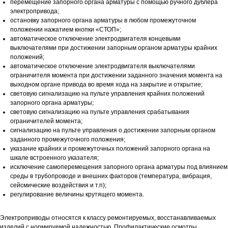
перемещение запорного органа арматуры с помощью ручного дублера
электропривода;
остановку запорного органа арматуры в любом промежуточном
положении нажатием кнопки «СТОП»;
автоматическое отключение электродвигателя концевыми
выключателями при достижении запорным органом арматуры крайних
положений;
автоматическое отключение электродвигателя выключателями
ограничителя момента при достижении заданного значения момента на
выходном органе привода во время хода на закрытие и открытие;
+7 (495) 068-11-55
световую сигнализацию на пульте управления крайних положений
запорного органа арматуры;
световую сигнализацию на пульте управления срабатывания
info@tp-prom.ru
ограничителей момента;
сигнализацию на пульте управления о достижении запорным органом
109052, г. Москва,
заданного промежуточного положения;
Рязанский
указание крайних и промежуточных положений запорного органа на
шкале встроенного указателя;
проспект 3Б, помещ. 17/3
исключение самоперемещения запорного органа арматуры под влиянием
ПН - ПТ
|
09:00 - 18:00
среды в трубопроводе и внешних факторов (температура, вибрация,
сейсмические воздействия и т.п);
регулирование величины крутящего момента.
Политика сбора данных
Электроприводы относятся к классу ремонтируемых, восстанавливаемых
2016 - 2025 © ООО «ТЕХНОПРОМ»
изделий с нормируемой надежностью. Профилактические осмотры,