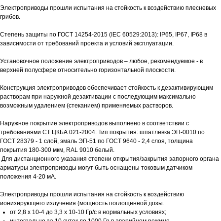
Электроприводы прошли испытания на стойкость к воздействию плесневых
грибов.
Степень защиты по ГОСТ 14254-2015 (IEC 60529:2013): IP65, IP67, IP68 в
зависимости от требований проекта и условий эксплуатации.
Установочное положение электроприводов – любое, рекомендуемое - в
верхней полусфере относительно горизонтальной плоскости.
Конструкция электроприводов обеспечивает стойкость к дезактивирующим
растворам при наружной дезактивации с последующим максимально
возможным удалением (стеканием) применяемых растворов.
Наружное покрытие электроприводов выполнено в соответствии с
требованиями СТ ЦКБА 021-2004. Тип покрытия: шпатлевка ЭП-0010 по
ГОСТ 28379 - 1 слой, эмаль ЭП-51 по ГОСТ 9640 - 2,4 слоя, толщина
покрытия 180-300 мкм, RAL 9010 белый.
Для дистанционного указания степени открытия/закрытия запорного органа
арматуры электроприводы могут быть оснащены токовым датчиком
положения 4-20 мА.
Электроприводы прошли испытания на стойкость к воздействию
ионизирующего излучения (мощность поглощенной дозы:
от 2,8 х 10-4 до 3,3 х 10-10 Гр/с в нормальных условиях;