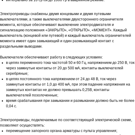
интегрально за 10 суток до 1000 Гр в аварийном режиме.
Электроприводы снабжены двумя концевыми и двумя путевыми
выключателями, а также выключателями двухстороннего ограничителя
момента, которые обеспечивают выключение электродвигателя и
сигнализацию положения «ЗАКРЫТО», «ОТКРЫТО», «МОМЕНТ». Каждый
выключатель (концевой или путевой) и каждый выключатель ограничителей
момента имеет один замыкающий и один размыкающий контакт с
раздельными выводами.
Выключатели обеспечивают работу в следующих условиях:
в цепях переменного тока частотой 50 и 60 Гц, напряжением до 250 В, ток
через замкнутые контакты от 20 до 500 мА, контакты выключателей
серебряные;
в цепях постоянного тока напряжением от 24 до 48 В, ток через
замкнутые контакты от 1,0 до 400 мА, при этом падение напряжения на
замкнутых контактах не должно превышать 0,25В, контакты
выключателей позолоченные;
время срабатывания при замыкании и размыкании должно быть не более
0,04 с.
Электроприводы, подключаемые по соответствующей электрической схеме,
позволяют осуществлять:
перемещение запорного органа арматуры с пульта управления;